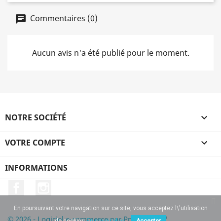
Commentaires (0)
Aucun avis n'a été publié pour le moment.
NOTRE SOCIÉTÉ

VOTRE COMPTE

INFORMATIONS
Facebook
Instagram
En poursuivant votre navigation sur ce site, vous acceptez l\'utilisation
© 2026 - Logiciel e-commerce par PrestaShop™