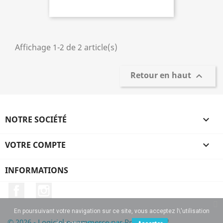
Affichage 1-2 de 2 article(s)
Retour en haut

NOTRE SOCIÉTÉ

VOTRE COMPTE

INFORMATIONS
Facebook
Instagram
En poursuivant votre navigation sur ce site, vous acceptez l\'utilisation
© 2026 - Logiciel e-commerce par PrestaShop™