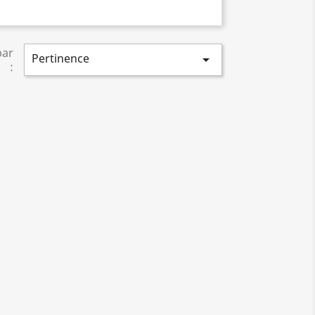
par
Pertinence

: