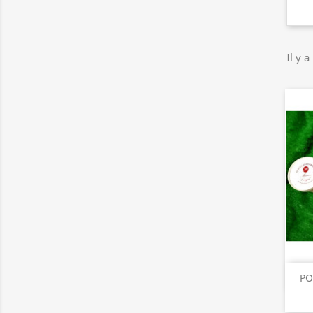
Il y a
PO